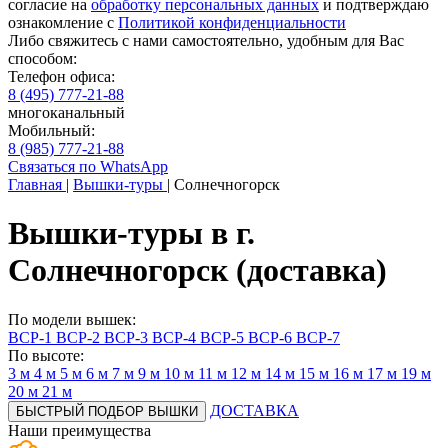
согласие на
обработку персональных данных
и подтверждаю
ознакомление с
Политикой конфиденциальности
Либо свяжитесь с нами самостоятельно, удобным для Вас
способом:
Телефон офиса:
8 (495) 777-21-88
многоканальный
Мобильный:
8 (985) 777-21-88
Связаться по WhatsApp
Главная
|
Вышки-туры
|
Солнечногорск
Вышки-туры в г.
Солнечногорск (доставка)
По модели вышек:
ВСР-1
ВСР-2
ВСР-3
ВСР-4
ВСР-5
ВСР-6
ВСР-7
По высоте:
3 м
4 м
5 м
6 м
7 м
9 м
10 м
11 м
12 м
14 м
15 м
16 м
17 м
19 м
20 м
21 м
ДОСТАВКА
БЫСТРЫЙ ПОДБОР ВЫШКИ
Наши
преимущества